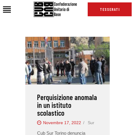
TESSERATI
HOME
CHI SIAMO
SEDI
NEWS
PODCAST CUB
TG CUB
Perquisizione anomala
INTERNAZIONALE
in un istituto
RASSEGNA STAMPA
scolastico
Novembre 17, 2022
Sur
Cub Sur Torino denuncia