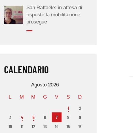
San Raffaele: in attesa di
risposte la mobilitazione
prosegue
CALENDARIO
Agosto 2026
L
M
M
G
V
S
D
1
2
3
4
5
6
7
8
9
10
11
12
13
14
15
16