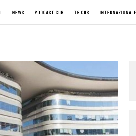
HOME
I
NEWS
PODCAST CUB
TG CUB
INTERNAZIONAL
CHI SIAMO
SEDI
NEWS
PODCAST CUB
TG CUB
INTERNAZIONALE
RASSEGNA STAMPA