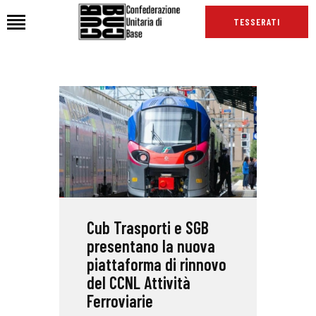
TESSERATI
HOME
CHI SIAMO
SEDI
NEWS
PODCAST CUB
TG CUB
Cub Trasporti e SGB
INTERNAZIONALE
presentano la nuova
RASSEGNA STAMPA
piattaforma di rinnovo
del CCNL Attività
Ferroviarie