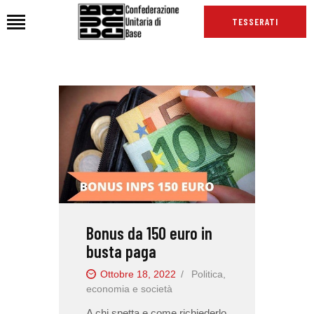
TESSERATI
HOME
CHI SIAMO
SEDI
NEWS
PODCAST CUB
TG CUB
INTERNAZIONALE
Bonus da 150 euro in
busta paga
RASSEGNA STAMPA
Ottobre 18, 2022
Politica,
economia e società
A chi spetta e come richiederlo