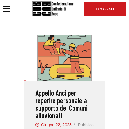
TESSERATI
HOME
CHI SIAMO
SEDI
NEWS
PODCAST CUB
TG CUB
Appello Anci per
INTERNAZIONALE
reperire personale a
RASSEGNA STAMPA
supporto dei Comuni
alluvionati
Giugno 22, 2023
Pubblico