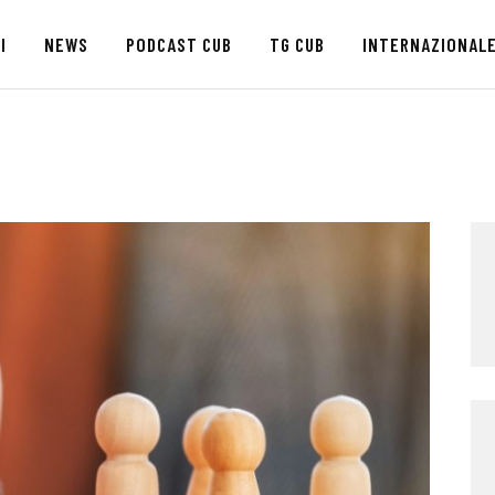
HOME
I
NEWS
PODCAST CUB
TG CUB
INTERNAZIONAL
CHI SIAMO
SEDI
NEWS
PODCAST CUB
TG CUB
INTERNAZIONALE
RASSEGNA STAMPA