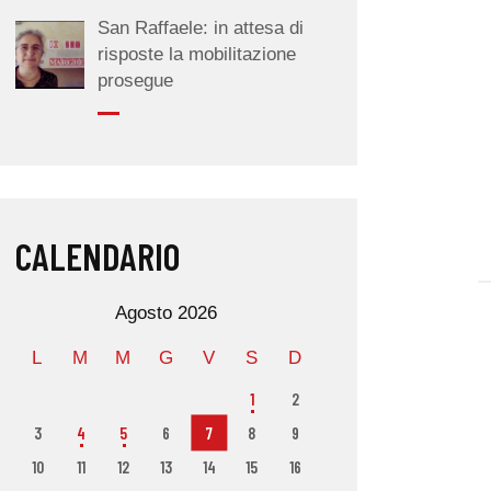
San Raffaele: in attesa di
risposte la mobilitazione
prosegue
CALENDARIO
Agosto 2026
L
M
M
G
V
S
D
1
2
3
4
5
6
7
8
9
10
11
12
13
14
15
16