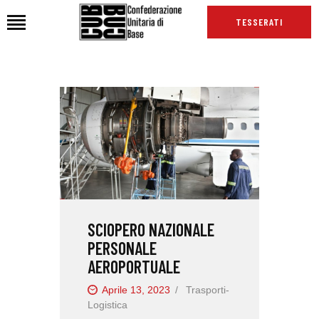
TESSERATI
HOME
CHI SIAMO
SEDI
NEWS
PODCAST CUB
TG CUB
SCIOPERO NAZIONALE
INTERNAZIONALE
PERSONALE
RASSEGNA STAMPA
AEROPORTUALE
Aprile 13, 2023
Trasporti-
Logistica