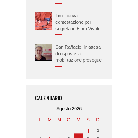
Tim: nuova
contestazione per il
segretario Flmu Vivoli
San Raffaele: in attesa
di risposte la
mobilitazione prosegue
CALENDARIO
Agosto 2026
L
M
M
G
V
S
D
1
2