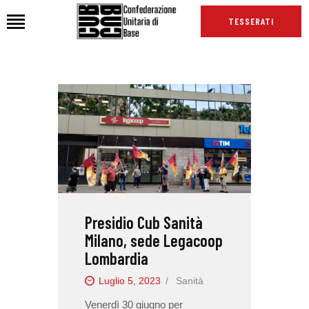
TESSERATI
HOME
CHI SIAMO
SEDI
NEWS
PODCAST CUB
TG CUB
Presidio Cub Sanità
INTERNAZIONALE
Milano, sede Legacoop
RASSEGNA STAMPA
Lombardia
Luglio 5, 2023
Sanità
Venerdì 30 giugno per