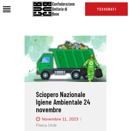
TESSERATI
HOME
CHI SIAMO
SEDI
NEWS
PODCAST CUB
TG CUB
Sciopero Nazionale
INTERNAZIONALE
Igiene Ambientale 24
RASSEGNA STAMPA
novembre
Novembre 11, 2023
Flaica Uniti