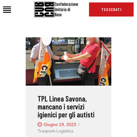
TESSERATI
HOME
CHI SIAMO
SEDI
NEWS
PODCAST CUB
TG CUB
TPL Linea Savona,
INTERNAZIONALE
mancano i servizi
RASSEGNA STAMPA
igienici per gli autisti
Giugno 19, 2023
Trasporti-Logistica