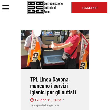
TESSERATI
HOME
CHI SIAMO
SEDI
NEWS
PODCAST CUB
TG CUB
TPL Linea Savona,
INTERNAZIONALE
mancano i servizi
RASSEGNA STAMPA
igienici per gli autisti
Giugno 19, 2023
Trasporti-Logistica