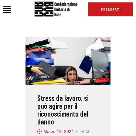
TESSERATI
HOME
CHI SIAMO
SEDI
NEWS
PODCAST CUB
TG CUB
Stress da lavoro, si
INTERNAZIONALE
può agire per il
RASSEGNA STAMPA
riconoscimento del
danno
Marzo 19, 2024
FLM