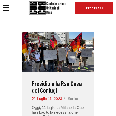
TESSERATI
HOME
CHI SIAMO
SEDI
NEWS
PODCAST CUB
TG CUB
Presidio alla Rsa Casa
INTERNAZIONALE
dei Coniugi
RASSEGNA STAMPA
Luglio 11, 2023
Sanità
Oggi, 11 luglio, a Milano la Cub
ha ribadito la necessità che