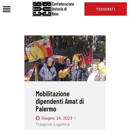
TESSERATI
HOME
CHI SIAMO
SEDI
NEWS
PODCAST CUB
TG CUB
Mobilitazione
INTERNAZIONALE
dipendenti Amat di
RASSEGNA STAMPA
Palermo
Giugno 14, 2023
Trasporti-Logistica