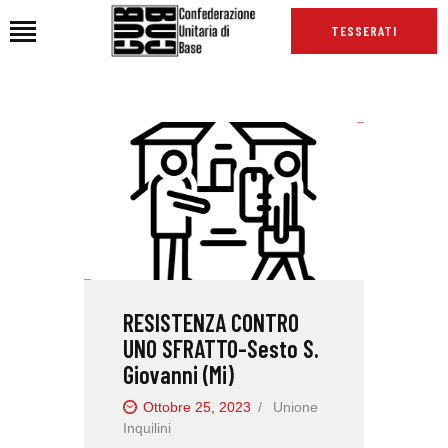
TESSERATI
HOME
CHI SIAMO
SEDI
NEWS
PODCAST CUB
TG CUB
RESISTENZA CONTRO
INTERNAZIONALE
UNO SFRATTO-Sesto S.
RASSEGNA STAMPA
Giovanni (Mi)
Ottobre 25, 2023
Unione
Inquilini