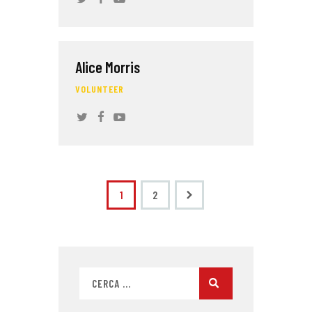
Alice Morris
VOLUNTEER
>
1
2