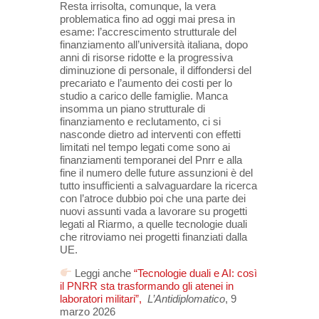
Resta irrisolta, comunque, la vera
problematica fino ad oggi mai presa in
esame: l’accrescimento strutturale del
finanziamento all’università italiana, dopo
anni di risorse ridotte e la progressiva
diminuzione di personale, il diffondersi del
precariato e l’aumento dei costi per lo
studio a carico delle famiglie. Manca
insomma un piano strutturale di
finanziamento e reclutamento, ci si
nasconde dietro ad interventi con effetti
limitati nel tempo legati come sono ai
finanziamenti temporanei del Pnrr e alla
fine il numero delle future assunzioni è del
tutto insufficienti a salvaguardare la ricerca
con l’atroce dubbio poi che una parte dei
nuovi assunti vada a lavorare su progetti
legati al Riarmo, a quelle tecnologie duali
che ritroviamo nei progetti finanziati dalla
UE.
Leggi anche
“Tecnologie duali e AI: così
il PNRR sta trasformando gli atenei in
laboratori militari”,
L’Antidiplomatico
, 9
marzo 2026