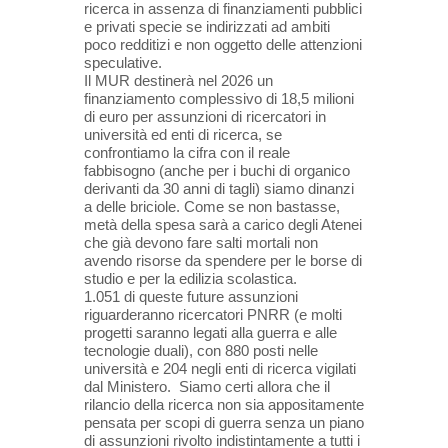
ricerca in assenza di finanziamenti pubblici
e privati specie se indirizzati ad ambiti
poco redditizi e non oggetto delle attenzioni
speculative.
Il MUR destinerà nel 2026 un
finanziamento complessivo di 18,5 milioni
di euro per assunzioni di ricercatori in
università ed enti di ricerca, se
confrontiamo la cifra con il reale
fabbisogno (anche per i buchi di organico
derivanti da 30 anni di tagli) siamo dinanzi
a delle briciole. Come se non bastasse,
metà della spesa sarà a carico degli Atenei
che già devono fare salti mortali non
avendo risorse da spendere per le borse di
studio e per la edilizia scolastica.
1.051 di queste future assunzioni
riguarderanno ricercatori PNRR (e molti
progetti saranno legati alla guerra e alle
tecnologie duali), con 880 posti nelle
università e 204 negli enti di ricerca vigilati
dal Ministero. Siamo certi allora che il
rilancio della ricerca non sia appositamente
pensata per scopi di guerra senza un piano
di assunzioni rivolto indistintamente a tutti i