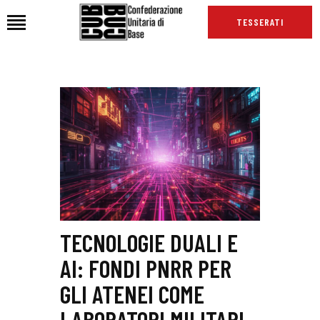
TESSERATI
HOME
CHI SIAMO
SEDI
NEWS
PODCAST CUB
TG CUB
INTERNAZIONALE
TECNOLOGIE DUALI E
RASSEGNA STAMPA
AI: FONDI PNRR PER
GLI ATENEI COME
LABORATORI MILITARI