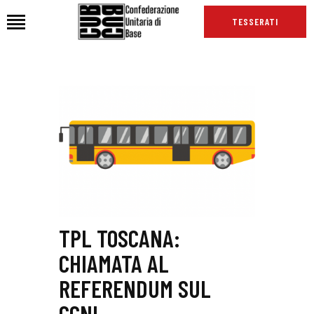
TESSERATI
HOME
CHI SIAMO
SEDI
NEWS
PODCAST CUB
TG CUB
INTERNAZIONALE
TPL TOSCANA:
RASSEGNA STAMPA
CHIAMATA AL
REFERENDUM SUL
CCNL