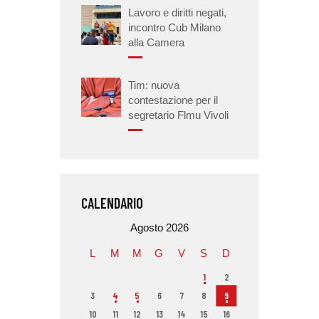
Lavoro e diritti negati,
incontro Cub Milano
alla Camera
Tim: nuova
contestazione per il
segretario Flmu Vivoli
CALENDARIO
Agosto 2026
L
M
M
G
V
S
D
1
2
3
4
5
6
7
8
9
10
11
12
13
14
15
16