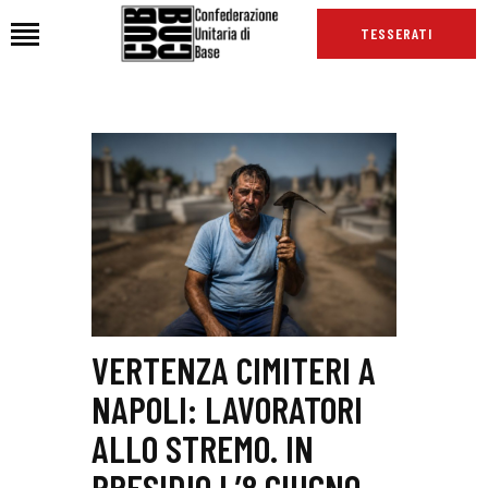
TESSERATI
HOME
CHI SIAMO
SEDI
NEWS
PODCAST CUB
TG CUB
INTERNAZIONALE
VERTENZA CIMITERI A
RASSEGNA STAMPA
NAPOLI: LAVORATORI
ALLO STREMO. IN
PRESIDIO L’8 GIUGNO