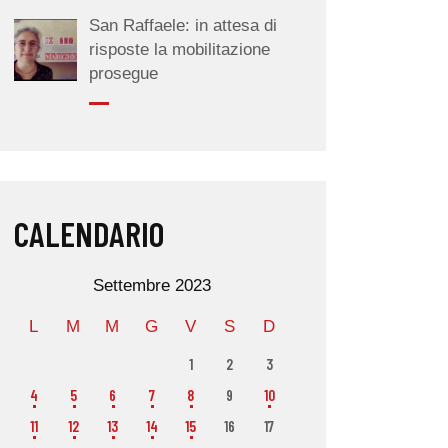
San Raffaele: in attesa di
risposte la mobilitazione
prosegue
CALENDARIO
Settembre 2023
L
M
M
G
V
S
D
1
2
3
4
5
6
7
8
9
10
11
12
13
14
15
16
17