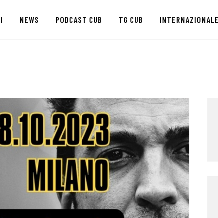
HOME
I
NEWS
PODCAST CUB
TG CUB
INTERNAZIONAL
CHI SIAMO
SEDI
NEWS
PODCAST CUB
TG CUB
INTERNAZIONALE
RASSEGNA STAMPA