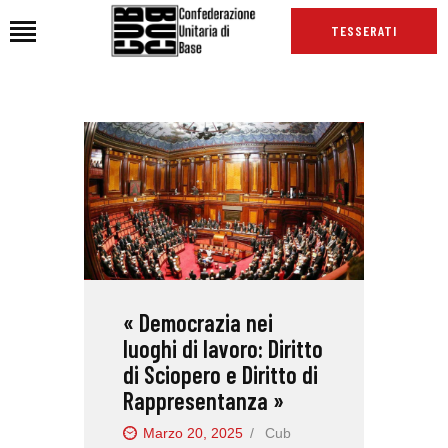
TESSERATI
HOME
CHI SIAMO
SEDI
NEWS
PODCAST CUB
TG CUB
« Democrazia nei
INTERNAZIONALE
luoghi di lavoro: Diritto
RASSEGNA STAMPA
di Sciopero e Diritto di
Rappresentanza »
Marzo 20, 2025
Cub