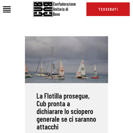
TESSERATI
HOME
CHI SIAMO
SEDI
NEWS
PODCAST CUB
TG CUB
La Flotilla prosegue,
INTERNAZIONALE
Cub pronta a
RASSEGNA STAMPA
dichiarare lo sciopero
generale se ci saranno
attacchi