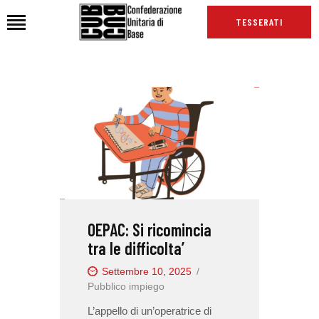
TESSERATI
HOME
CHI SIAMO
SEDI
NEWS
PODCAST CUB
TG CUB
OEPAC: Si ricomincia
INTERNAZIONALE
tra le difficolta’
RASSEGNA STAMPA
Settembre 10, 2025
Pubblico impiego
L’appello di un’operatrice di