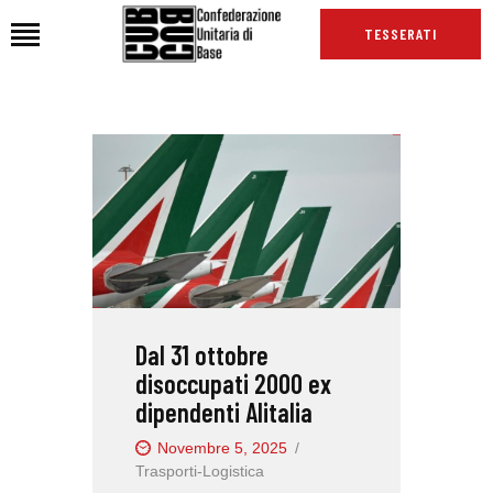
TESSERATI
HOME
CHI SIAMO
SEDI
NEWS
PODCAST CUB
TG CUB
Dal 31 ottobre
INTERNAZIONALE
disoccupati 2000 ex
RASSEGNA STAMPA
dipendenti Alitalia
Novembre 5, 2025
Trasporti-Logistica