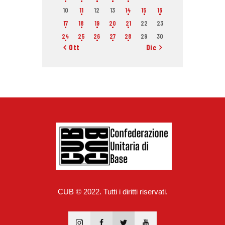
10
11
12
13
14
15
16
17
18
19
20
21
22
23
24
25
26
27
28
29
30
« Ott
Dic »
CUB © 2022. Tutti i diritti riservati.