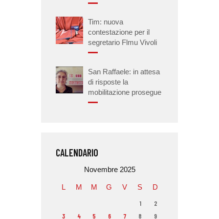
Tim: nuova
contestazione per il
segretario Flmu Vivoli
San Raffaele: in attesa
di risposte la
mobilitazione prosegue
CALENDARIO
Novembre 2025
L
M
M
G
V
S
D
1
2
3
4
5
6
7
8
9