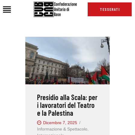
TESSERATI
HOME
CHI SIAMO
SEDI
NEWS
PODCAST CUB
TG CUB
Presidio alla Scala: per
INTERNAZIONALE
i lavoratori del Teatro
RASSEGNA STAMPA
e la Palestina
Dicembre 7, 2025
Informazione & Spettacolo
,