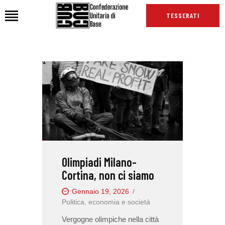
TESSERATI
HOME
CHI SIAMO
SEDI
NEWS
PODCAST CUB
TG CUB
Olimpiadi Milano-
INTERNAZIONALE
Cortina, non ci siamo
RASSEGNA STAMPA
Gennaio 19, 2026
Politica, economia e società
Vergogne olimpiche nella città