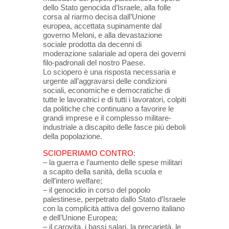
dello Stato genocida d’Israele, alla folle
corsa al riarmo decisa dall’Unione
europea, accettata supinamente dal
governo Meloni, e alla devastazione
sociale prodotta da decenni di
moderazione salariale ad opera dei governi
filo-padronali del nostro Paese.
Lo sciopero è una risposta necessaria e
urgente all’aggravarsi delle condizioni
sociali, economiche e democratiche di
tutte le lavoratrici e di tutti i lavoratori, colpiti
da politiche che continuano a favorire le
grandi imprese e il complesso militare-
industriale a discapito delle fasce più deboli
della popolazione.
SCIOPERIAMO CONTRO
:
– la guerra e l’aumento delle spese militari
a scapito della sanità, della scuola e
dell’intero welfare;
– ⁠il genocidio in corso del popolo
palestinese, perpetrato dallo Stato d’Israele
con la complicità attiva del governo italiano
e dell’Unione Europea;
– ⁠il carovita, i bassi salari, la precarietà, le