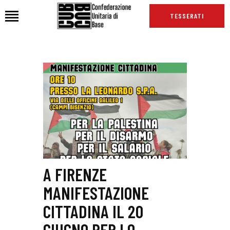
TESSERATI
HOME
CHI SIAMO
SEDI
NEWS
PODCAST CUB
TG CUB
INTERNAZIONALE
A FIRENZE
RASSEGNA STAMPA
MANIFESTAZIONE
CITTADINA IL 20
GIUGNO PER LO