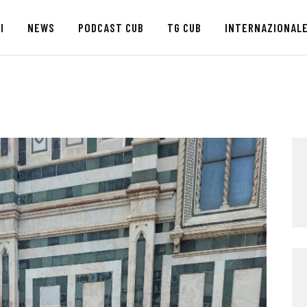
HOME
I
NEWS
PODCAST CUB
TG CUB
INTERNAZIONAL
CHI SIAMO
SEDI
NEWS
PODCAST CUB
TG CUB
INTERNAZIONALE
RASSEGNA STAMPA