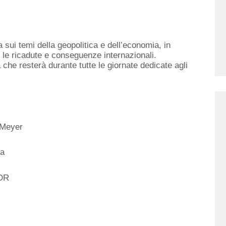
a sui temi della geopolitica e dell’economia, in
e le ricadute e conseguenze internazionali.
he resterà durante tutte le giornate dedicate agli
e Meyer
na
-OR