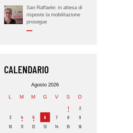
San Raffaele: in attesa di
risposte la mobilitazione
prosegue
CALENDARIO
Agosto 2026
L
M
M
G
V
S
D
1
2
3
4
5
6
7
8
9
10
11
12
13
14
15
16