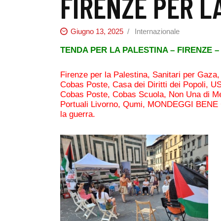
FIRENZE PER L
Giugno 13, 2025
Internazionale
TENDA PER LA PALESTINA – FIRENZE –
Firenze per la Palestina, Sanitari per Gaza,
Cobas Poste, Casa dei Diritti dei Popoli,
Cobas Poste, Cobas Scuola, Non Una di Me
Portuali Livorno, Qumi, MONDEGGI BENE COM
la guerra.