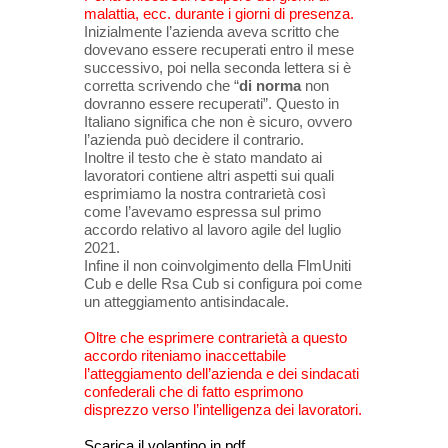
malattia, ecc. durante i giorni di presenza.
Inizialmente l’azienda aveva scritto che
dovevano essere recuperati entro il mese
successivo, poi nella seconda lettera si è
corretta scrivendo che “
di norma
non
dovranno essere recuperati”. Questo in
Italiano significa che non è sicuro, ovvero
l’azienda può decidere il contrario.
Inoltre il testo che è stato mandato ai
lavoratori contiene altri aspetti sui quali
esprimiamo la nostra contrarietà così
come l’avevamo espressa sul primo
accordo relativo al lavoro agile del luglio
2021.
Infine il non coinvolgimento della FlmUniti
Cub e delle Rsa Cub si configura poi come
un atteggiamento antisindacale.
Oltre che esprimere contrarietà a questo
accordo riteniamo inaccettabile
l’atteggiamento dell’azienda e dei sindacati
confederali che di fatto esprimono
disprezzo verso l’intelligenza dei lavoratori.
Scarica il volantino in pdf