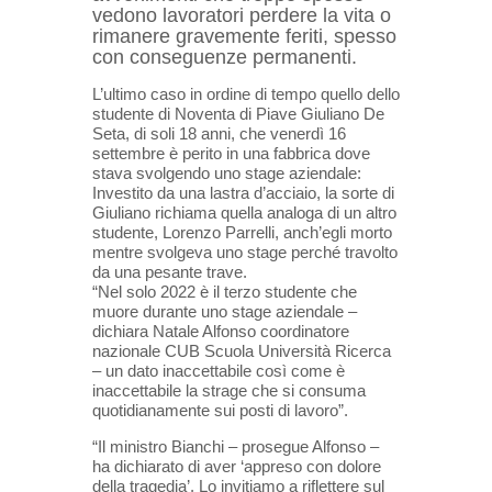
vedono lavoratori perdere la vita o
rimanere gravemente feriti, spesso
con conseguenze permanenti.
L’ultimo caso in ordine di tempo quello dello
studente di Noventa di Piave Giuliano De
Seta, di soli 18 anni, che venerdì 16
settembre è perito in una fabbrica dove
stava svolgendo uno stage aziendale:
Investito da una lastra d’acciaio, la sorte di
Giuliano richiama quella analoga di un altro
studente, Lorenzo Parrelli, anch’egli morto
mentre svolgeva uno stage perché travolto
da una pesante trave.
“Nel solo 2022 è il terzo studente che
muore durante uno stage aziendale –
dichiara Natale Alfonso coordinatore
nazionale CUB Scuola Università Ricerca
– un dato inaccettabile così come è
inaccettabile la strage che si consuma
quotidianamente sui posti di lavoro”.
“Il ministro Bianchi – prosegue Alfonso –
ha dichiarato di aver ‘appreso con dolore
della tragedia’. Lo invitiamo a riflettere sul