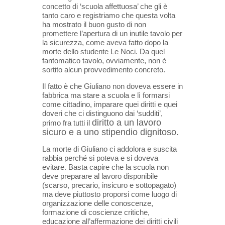
concetto di ‘scuola affettuosa’ che gli è
tanto caro e registriamo che questa volta
ha mostrato il buon gusto di non
promettere l’apertura di un inutile tavolo per
la sicurezza, come aveva fatto dopo la
morte dello studente Le Noci. Da quel
fantomatico tavolo, ovviamente, non è
sortito alcun provvedimento concreto.
Il fatto è che Giuliano non doveva essere in
fabbrica ma stare a scuola e lì formarsi
come cittadino, imparare quei diritti e quei
doveri che ci distinguono dai ‘sudditi’,
diritto a un lavoro
primo fra tutti il
sicuro e a uno stipendio dignitoso.
La morte di Giuliano ci addolora e suscita
rabbia perché si poteva e si doveva
evitare. Basta capire che la scuola non
deve preparare al lavoro disponibile
(scarso, precario, insicuro e sottopagato)
ma deve piuttosto proporsi come luogo di
organizzazione delle conoscenze,
formazione di coscienze critiche,
educazione all’affermazione dei diritti civili