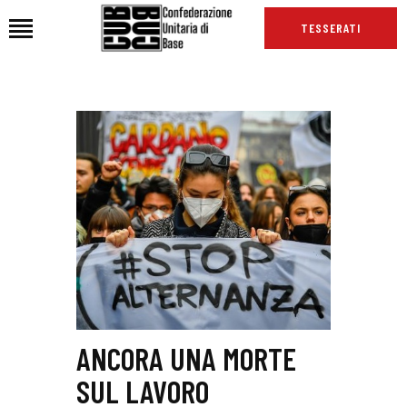
TESSERATI
HOME
CHI SIAMO
SEDI
NEWS
PODCAST CUB
TG CUB
INTERNAZIONALE
RASSEGNA STAMPA
ANCORA UNA MORTE
SUL LAVORO