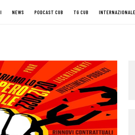
HOME
I
NEWS
PODCAST CUB
TG CUB
INTERNAZIONAL
CHI SIAMO
SEDI
NEWS
PODCAST CUB
TG CUB
INTERNAZIONALE
RASSEGNA STAMPA