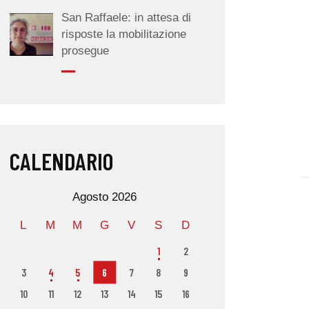
San Raffaele: in attesa di
risposte la mobilitazione
prosegue
CALENDARIO
Agosto 2026
L
M
M
G
V
S
D
1
2
3
4
5
6
7
8
9
10
11
12
13
14
15
16