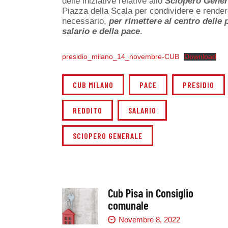
delle iniziative relative allo
Sciopero Gener
Piazza della Scala per condividere e render
necessario,
per rimettere al centro delle p
salario e della pace
.
presidio_milano_14_novembre-CUB
Download
CUB MILANO
PACE
PRESIDIO
REDDITO
SALARIO
SCIOPERO GENERALE
Cub Pisa in Consiglio
comunale
Novembre 8, 2022