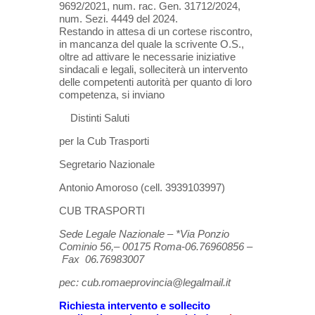
9692/2021, num
.
r
ac
.
G
en
.
31712
/2024,
num
.
S
ezi
.
4449 del 2024
.
Restando in attesa di un cortese riscontro,
i
n mancanza
del quale l
a scrivente O.S.,
oltre ad attivare le necessarie iniz
i
ative
sindacali e legali
, solleciterà un intervento
delle competenti autori
tà per quanto di loro
competenza, si inviano
Distinti Saluti
per la Cub Trasporti
Segret
a
rio Nazionale
Antonio Amoroso
(cell.
3939103997
)
CUB TRASPORTI
Sede Legale Nazionale –
*
Via Ponzio
Cominio 56,– 00175 Roma-
06.76960856 –
Fax 06.76983007
pec: cub.romaeprovincia@legalmail.it
Richiesta intervento e sollecito