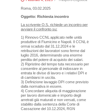
Roma,
03
.
02
.
20
2
5
Oggetto:
Richiesta incontro
La scrivente O.S.
richiede un incontro per
avviare il confronto su:
1)
Rinnovo CCNL applicato nelle unità
produttive di Fiumicino e Napoli. Il CCNL è
ormai scaduto dal 31.12.2024 e le
retribuzioni dei lavoratori sono ferme dal
luglio 20
1
6, determinando una enorme
perdita del potere di acquisto dei salari.
2)
Ripristino del tempo tuta necessario per
consentire al personale di indossare in
entrata
le divise di lavoro e i relativi DPI
e
di cambiarsi in uscita.
3)
Definizione lavaggio DPI come previsto
dalla normativa in essere.
4)
Concordare aliquota di maggiorazione
per lavoro domenicale e importo degli
arretrati già maturati e non versati, come
stabilito
dalla
sentenza della Corte di
Cassazione
del 10.12.2024, RGN