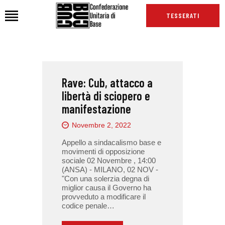
TESSERATI
HOME
Rave: Cub, attacco a
CHI SIAMO
libertà di sciopero e
SEDI
manifestazione
NEWS
Novembre 2, 2022
PODCAST CUB
Appello a sindacalismo base e
TG CUB
movimenti di opposizione
sociale 02 Novembre , 14:00
INTERNAZIONALE
(ANSA) - MILANO, 02 NOV -
RASSEGNA STAMPA
"Con una solerzia degna di
miglior causa il Governo ha
provveduto a modificare il
codice penale…