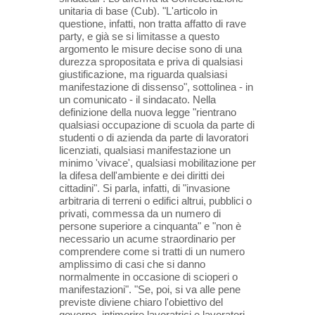
unitaria di base (Cub). "L'articolo in
questione, infatti, non tratta affatto di rave
party, e già se si limitasse a questo
argomento le misure decise sono di una
durezza spropositata e priva di qualsiasi
giustificazione, ma riguarda qualsiasi
manifestazione di dissenso", sottolinea - in
un comunicato - il sindacato. Nella
definizione della nuova legge "rientrano
qualsiasi occupazione di scuola da parte di
studenti o di azienda da parte di lavoratori
licenziati, qualsiasi manifestazione un
minimo 'vivace', qualsiasi mobilitazione per
la difesa dell'ambiente e dei diritti dei
cittadini". Si parla, infatti, di "invasione
arbitraria di terreni o edifici altrui, pubblici o
privati, commessa da un numero di
persone superiore a cinquanta" e "non è
necessario un acume straordinario per
comprendere come si tratti di un numero
amplissimo di casi che si danno
normalmente in occasione di scioperi o
manifestazioni". "Se, poi, si va alle pene
previste diviene chiaro l'obiettivo del
governo, intimorire lavoratrici e lavoratori,