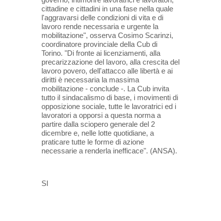
cittadine e cittadini in una fase nella quale
l'aggravarsi delle condizioni di vita e di
lavoro rende necessaria e urgente la
mobilitazione", osserva Cosimo Scarinzi,
coordinatore provinciale della Cub di
Torino. "Di fronte ai licenziamenti, alla
precarizzazione del lavoro, alla crescita del
lavoro povero, dell'attacco alle libertà e ai
diritti è necessaria la massima
mobilitazione - conclude -. La Cub invita
tutto il sindacalismo di base, i movimenti di
opposizione sociale, tutte le lavoratrici ed i
lavoratori a opporsi a questa norma a
partire dalla sciopero generale del 2
dicembre e, nelle lotte quotidiane, a
praticare tutte le forme di azione
necessarie a renderla inefficace". (ANSA).
SI
codice penale
dissenso
giovani
rave party
sicurezza