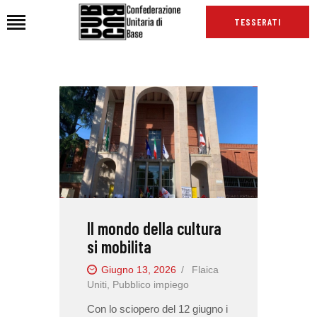
TESSERATI
HOME
CHI SIAMO
SEDI
NEWS
PODCAST CUB
TG CUB
Il mondo della cultura
INTERNAZIONALE
si mobilita
RASSEGNA STAMPA
Giugno 13, 2026
Flaica
Uniti
,
Pubblico impiego
Con lo sciopero del 12 giugno i