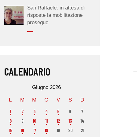
San Raffaele: in attesa di
risposte la mobilitazione
prosegue
CALENDARIO
Giugno 2026
L
M
M
G
V
S
D
1
2
3
4
5
6
7
8
9
10
11
12
13
14
15
16
17
18
19
20
21