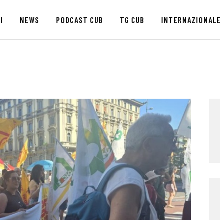
HOME
I
NEWS
PODCAST CUB
TG CUB
INTERNAZIONAL
CHI SIAMO
SEDI
NEWS
PODCAST CUB
TG CUB
INTERNAZIONALE
RASSEGNA STAMPA