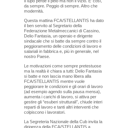
Il lupo perde il pelo ma non il vizio. E’ così,
da sempre. Peggio di sempre. Altro che
modernità.
Questa mattina FCA/STELLANTIS ha dato
il ben servito al Segretario della
Federazione Metalmeccanici di Cassino,
Delio Fantasia, un operaio e dirigente
sindacale che si batte da sempre contro il
peggioramento delle condizioni di lavoro e
salariali in fabbrica e, più in generale, nel
nostro Paese.
Le motivazioni come sempre pretestuose
ma la realtà è chiara a tutti: Delio Fantasia
si batte e non lascia mano libera alla
FCA/STELLANTIS mentre vuole
peggiorare le condizioni e gli orari di lavoro
(ad esempio agendo sulla pausa mensa),
aumenta i carichi di lavoro, si attiva per
gestire gli “esuberi strutturali”, chiude interi
reparti di lavoro e tanti altri interventi che
colpiscono i lavoratori.
La Segreteria Nazionale della Cub invita la
dirigenza della FCA/STELLANTIS a