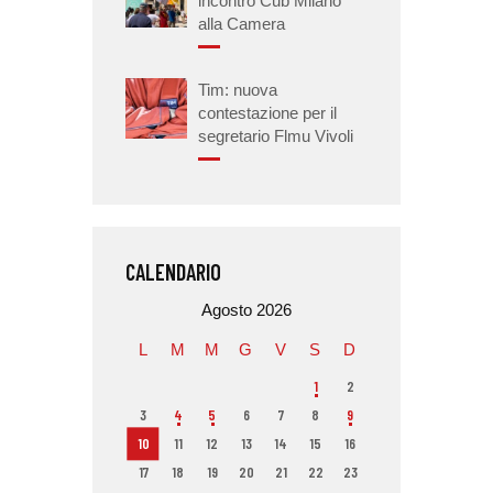
incontro Cub Milano
alla Camera
Tim: nuova
contestazione per il
segretario Flmu Vivoli
CALENDARIO
Agosto 2026
L
M
M
G
V
S
D
1
2
3
4
5
6
7
8
9
10
11
12
13
14
15
16
17
18
19
20
21
22
23