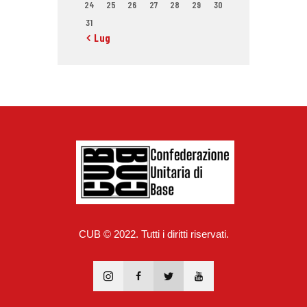
24
25
26
27
28
29
30
31
« Lug
CUB © 2022. Tutti i diritti riservati.