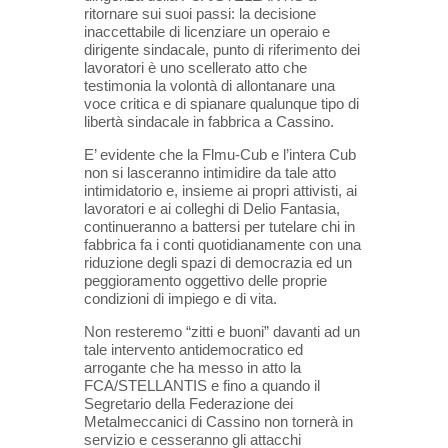
ritornare sui suoi passi: la decisione
inaccettabile di licenziare un operaio e
dirigente sindacale, punto di riferimento dei
lavoratori è uno scellerato atto che
testimonia la volontà di allontanare una
voce critica e di spianare qualunque tipo di
libertà sindacale in fabbrica a Cassino.
E’ evidente che la Flmu-Cub e l’intera Cub
non si lasceranno intimidire da tale atto
intimidatorio e, insieme ai propri attivisti, ai
lavoratori e ai colleghi di Delio Fantasia,
continueranno a battersi per tutelare chi in
fabbrica fa i conti quotidianamente con una
riduzione degli spazi di democrazia ed un
peggioramento oggettivo delle proprie
condizioni di impiego e di vita.
Non resteremo “zitti e buoni” davanti ad un
tale intervento antidemocratico ed
arrogante che ha messo in atto la
FCA/STELLANTIS e fino a quando il
Segretario della Federazione dei
Metalmeccanici di Cassino non tornerà in
servizio e cesseranno gli attacchi