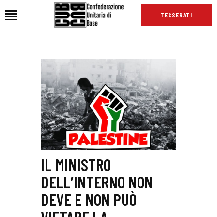
TESSERATI
HOME
CHI SIAMO
SEDI
NEWS
PODCAST CUB
TG CUB
INTERNAZIONALE
IL MINISTRO
RASSEGNA STAMPA
DELL’INTERNO NON
DEVE E NON PUÒ
VIETARE LA