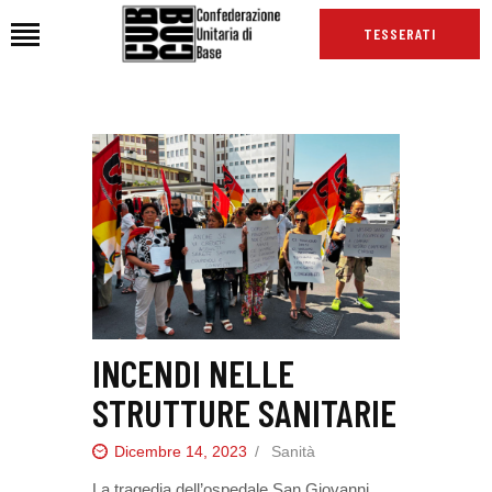
TESSERATI
HOME
CHI SIAMO
SEDI
NEWS
PODCAST CUB
TG CUB
INTERNAZIONALE
INCENDI NELLE
RASSEGNA STAMPA
STRUTTURE SANITARIE
Dicembre 14, 2023
Sanità
La tragedia dell’ospedale San Giovanni