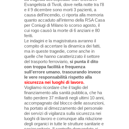
Evangelista di Tivoli, dove nella notte tra l’8
e il 9 dicembre sono morti 3 pazienti, a
causa dell’incendio, ci riporta alla memoria
quanto accaduto all’interno della RSA Casa
per Coniugi di Milano lo scorso agosto, il
cui rogo causò la morte di 6 anziani e 80
feriti.
Le indagini e la magistratura avranno il
compito di accertare la dinamica dei fatti,
ma in queste tragedie, come anche in
quelle che hanno caratterizzato il settore
del trasporto ferroviario,
si punta il dito
con troppa facilità e frequenza
sull’errore umano
,
trascurando invece
le vere responsabilità rispetto alla
sicurezza nei luoghi di lavoro.
Vogliamo ricordare che il taglio del
finanziamento alla sanità pubblica, che ha
fatto perdere 37 miliardi negli ultimi 10 anni,
accompagnato dal blocco delle assunzioni,
ha portato al dimezzamento del personale
dei servizi di vigilanza sulla sicurezza nei
luoghi di lavoro e comunque alla riduzione
degli organici in tutte le strutture sanitarie e
sociosanitarie. Il controllo demandato ai