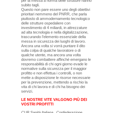
per la messa a norma delle strutture hanno
subito tagli.
Questo non pare essere uno degli obiettivi
prioritari nemmeno del PNRR, che parla
piuttosto di ammodernamento tecnologico
delle strutture ospedaliere con
investimento di 4 miliardi, in attrezzature
ad alta tecnologia e nella digitalizzazione,
trascurando l’elemento essenziale della
messa in sicurezza dei luoghi di lavoro.
Ancora una volta si vorrà puntare il dito
sulla colpa di qualche lavoratore o di
qualche utente, ma ancora una volta
dovremo combattere affinché emergano le
responsabilità di chi ogni giorno evade le
normative sulla sicurezza per il maggior
profitto e non effettua i controlli, o non
mette a disposizione le risorse necessarie
per la prevenzione, mettendo a rischio la
vita di chi lavora e di chi ha bisogno dei
servizi.
LE NOSTRE VITE VALGONO PIÙ DEI
VOSTRI PROFITTI
CUB Sanità Italiana . Confederazione