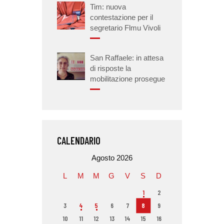
Tim: nuova
contestazione per il
segretario Flmu Vivoli
San Raffaele: in attesa
di risposte la
mobilitazione prosegue
CALENDARIO
Agosto 2026
L
M
M
G
V
S
D
1
2
3
4
5
6
7
8
9
10
11
12
13
14
15
16