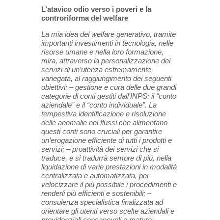
L’atavico odio verso i poveri e la
controriforma del welfare
La mia idea del welfare generativo, tramite
importanti investimenti in tecnologia, nelle
risorse umane e nella loro formazione,
mira, attraverso la personalizzazione dei
servizi di un’utenza estremamente
variegata, al raggiungimento dei seguenti
obiettivi: – gestione e cura delle due grandi
categorie di conti gestiti dall’INPS: il “conto
aziendale” e il “conto individuale”. La
tempestiva identificazione e risoluzione
delle anomalie nei flussi che alimentano
questi conti sono cruciali per garantire
un’erogazione efficiente di tutti i prodotti e
servizi; – proattività dei servizi che si
traduce, e si tradurrà sempre di più, nella
liquidazione di varie prestazioni in modalità
centralizzata e automatizzata, per
velocizzare il più possibile i procedimenti e
renderli più efficienti e sostenibili; –
consulenza specialistica finalizzata ad
orientare gli utenti verso scelte aziendali e
previdenziali consapevoli e mature; –