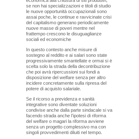
economica alla chiusura di siti produttivi,
se non hai specializzazioni e titoli di studio
le nuove opportunità occupazionali sono
assai poche, le continue e ravvicinate crisi
del capitalismo generano periodicamente
nuove masse di poveri mentre nel
frattempo crescono le disuguaglianze
sociali ed economiche
In questo contesto anche misure di
sostegno al reddito e ai salari sono state
progressivamente smantellate e ormai si è
scelta solo la strada della decontribuzione
che poi avrà ripercussioni sui fondi a
disposizione del welfare senza per altro
incidere concretamente sulla ripresa del
potere di acquisto salariale.
Se il ricorso a previdenza e sanità
integrative sono diventate soluzioni
condivise anche dalla parte sindacale si va
facendo strada anche l’ipotesi di riforma
del welfare o magari la riforma avviene
senza un progetto complessivo ma con
singoli provvedimenti diluiti nel tempo.