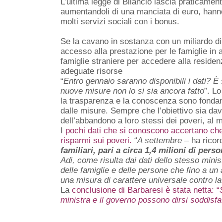
L’ultima legge di Bilancio lascia praticament
aumentandoli di una manciata di euro, hanno 
molti servizi sociali con i bonus.
Se la cavano in sostanza con un miliardo di 
accesso alla prestazione per le famiglie in 
famiglie straniere per accedere alla residenz
adeguate risorse
“
Entro gennaio saranno disponibili i dati? È
nuove misure non lo si sia ancora fatto
”. L
la trasparenza e la conoscenza sono fondam
dalle misure. Sempre che l’obiettivo sia dav
dell’abbandono a loro stessi dei poveri, al 
I
pochi dati che si conoscono accertano che n
risparmi sui poveri.
“
A settembre
– ha ricord
familiari, pari a circa 1,4 milioni di pers
Adi, come risulta dai dati dello stesso mini
delle famiglie e delle persone che fino a 
una misura di carattere universale contro la
La
conclusione di Barbaresi è stata netta: “
ministra e il governo possono dirsi soddisf