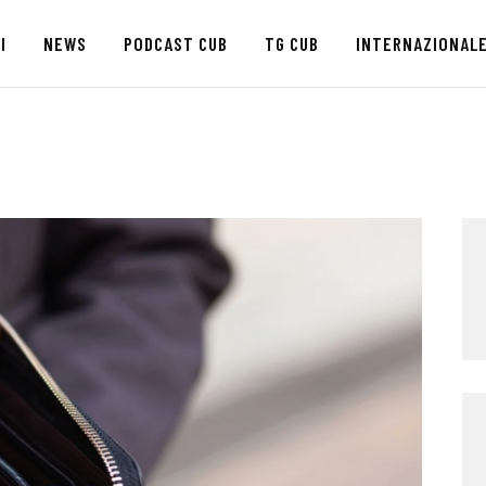
HOME
I
NEWS
PODCAST CUB
TG CUB
INTERNAZIONAL
CHI SIAMO
SEDI
NEWS
PODCAST CUB
TG CUB
INTERNAZIONALE
RASSEGNA STAMPA