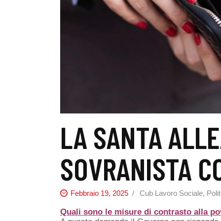
LA SANTA ALL
SOVRANISTA CO
Febbraio 19, 2025
Cub Lavoro Sociale
,
Poli
Quali sono le misure di contrasto alla p