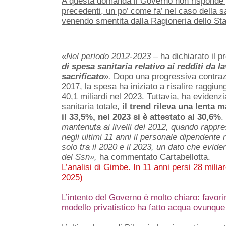
A questa domanda il Governo non risponde pr
precedenti, un po’ come fa’ nel caso della s
venendo smentita dalla Ragioneria dello St
«Nel periodo 2012-2023 –
ha dichiarato il 
di spesa sanitaria relativo ai redditi da
sacrificato
».
Dopo una progressiva contrazi
2017, la spesa ha iniziato a risalire raggiu
40,1 miliardi nel 2023. Tuttavia, ha evidenz
sanitaria totale,
il
trend rileva una lenta 
il 33,5%, nel 2023 si è attestato al 30,6%
.
mantenuta ai livelli del 2012, quando rappre
negli ultimi 11 anni il personale dipendente 
solo tra il 2020 e il 2023, un dato che evide
del Ssn»,
ha commentato Cartabellotta.
L’analisi di Gimbe. In 11 anni persi 28 milia
2025)
L’intento del Governo è molto chiaro: favorir
modello privatistico ha fatto acqua ovunqu