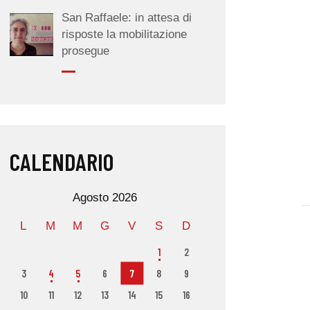
San Raffaele: in attesa di
risposte la mobilitazione
prosegue
CALENDARIO
Agosto 2026
L
M
M
G
V
S
D
1
2
3
4
5
6
7
8
9
10
11
12
13
14
15
16