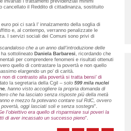
e invariati i trattamenti previdenziali minimi
cancellato il Reddito di cittadinanza, sostituito
euro poi ci sarà l’ innalzamento della soglia di
affitto e, al contempo, verranno penalizzate le
a. I servizi sociali dei Comuni sono privi di
 scandaloso che a un anno dall’introduzione delle
o ha sottolineato
Daniela Barbaresi
, ricordando che
entali per comprendere fenomeni e risultati ottenuti
vero quello di contrastare la povertà e non quello
massimo elargendo un po’ di carità.
on di contrasto alla povertà si tratta bensi’ di
ato la segretaria della Cgil –
solo
599 mila nuclei
one
, hanno visto accogliere la propria domanda di
stero che ha lasciato senza risposte più della metà
un anno e mezzo fa potevano contare sul RdC, ovvero
 povertà, oggi lasciati soli e senza sostegni
”.
Se l’obiettivo era quello di risparmiare sui poveri la
atti di aver incassato un successo pieno
”
.