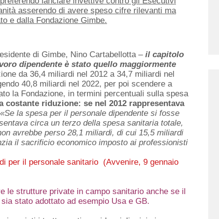
eferendo lanciare invettive contro gli Esecutivi
anità asserendo di avere speso cifre rilevanti ma
ato e dalla Fondazione Gimbe.
presidente di Gimbe, Nino Cartabellotta
–
il capitolo
 lavoro dipendente è stato quello maggiormente
one da 36,4 miliardi nel 2012 a 34,7 miliardi nel
ngendo 40,8 miliardi nel 2022, per poi scendere a
iato la Fondazione, in termini percentuali sulla spesa
ma costante riduzione: se nel 2012 rappresentava
«Se la spesa per il personale dipendente si fosse
sentava circa un terzo della spesa sanitaria totale,
non avrebbe perso 28,1 miliardi, di cui 15,5 miliardi
nzia il sacrificio economico imposto ai professionisti
rdi per il personale sanitario (Avvenire, 9 gennaio
e le strutture private in campo sanitario anche se il
e sia stato adottato ad esempio Usa e GB.