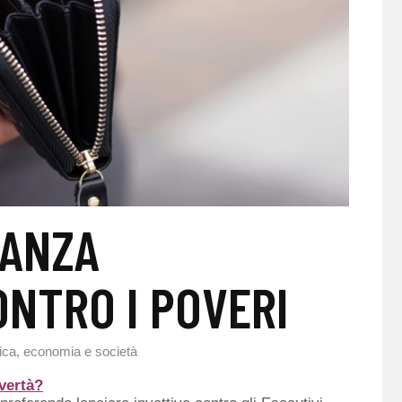
EANZA
NTRO I POVERI
tica, economia e società
overtà?