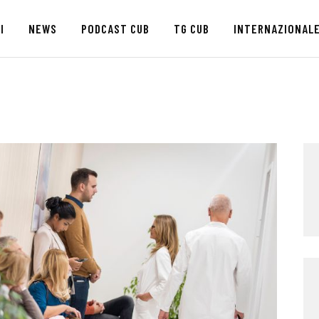
HOME
I
NEWS
PODCAST CUB
TG CUB
INTERNAZIONAL
CHI SIAMO
SEDI
NEWS
PODCAST CUB
TG CUB
INTERNAZIONALE
RASSEGNA STAMPA