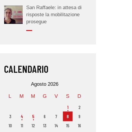
San Raffaele: in attesa di
risposte la mobilitazione
prosegue
CALENDARIO
Agosto 2026
L
M
M
G
V
S
D
1
2
3
4
5
6
7
8
9
10
11
12
13
14
15
16