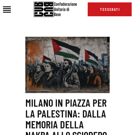
TESSERATI
HOME
CHI SIAMO
SEDI
NEWS
PODCAST CUB
TG CUB
INTERNAZIONALE
MILANO IN PIAZZA PER
RASSEGNA STAMPA
LA PALESTINA: DALLA
MEMORIA DELLA