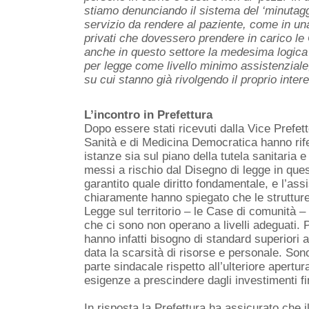
stiamo denunciando il sistema del ‘minutagg
servizio da rendere al paziente, come in u
privati che dovessero prendere in carico le
anche in questo settore la medesima logica 
per legge come livello minimo assistenziale, 
su cui stanno già rivolgendo il proprio inter
L’incontro in Prefettura
Dopo essere stati ricevuti dalla Vice Prefet
Sanità e di Medicina Democratica hanno rifer
istanze sia sul piano della tutela sanitaria 
messi a rischio dal Disegno di legge in ques
garantito quale diritto fondamentale, e l’as
chiaramente hanno spiegato che le struttur
Legge sul territorio – le Case di comunità –
che ci sono non operano a livelli adeguati. Pa
hanno infatti bisogno di standard superiori
data la scarsità di risorse e personale. Sono
parte sindacale rispetto all’ulteriore apertu
esigenze a prescindere dagli investimenti fi
In risposta la Prefettura ha assicurato che i