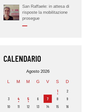
San Raffaele: in attesa di
risposte la mobilitazione
prosegue
CALENDARIO
Agosto 2026
L
M
M
G
V
S
D
1
2
3
4
5
6
7
8
9
10
11
12
13
14
15
16