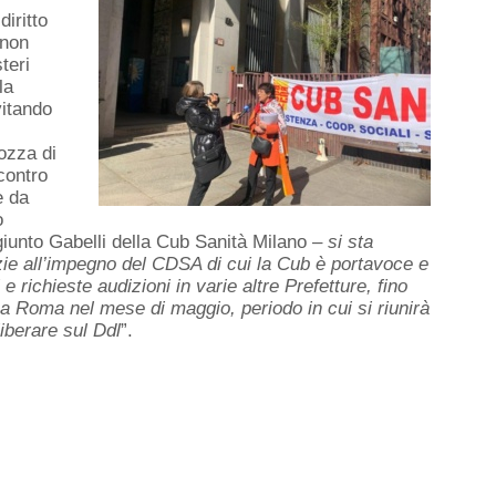
iritto
 non
teri
la
vitando
ozza di
contro
e da
o
iunto Gabelli della Cub Sanità Milano –
si sta
razie all’impegno del CDSA di cui la Cub è portavoce e
 e richieste audizioni in varie altre Prefetture, fino
e a Roma nel mese di maggio, periodo in cui si riunirà
iberare sul Ddl
”.