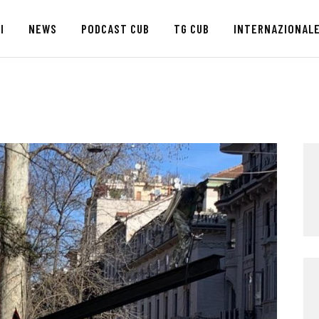
HOME
I
NEWS
PODCAST CUB
TG CUB
INTERNAZIONAL
CHI SIAMO
SEDI
NEWS
PODCAST CUB
TG CUB
INTERNAZIONALE
RASSEGNA STAMPA