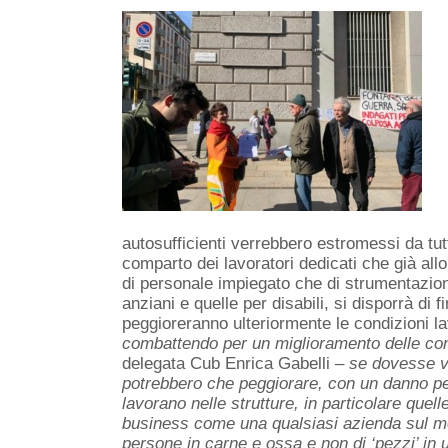
autosufficienti verrebbero estromessi da tutti
comparto dei lavoratori dedicati che già allo
di personale impiegato che di strumentazion
anziani e quelle per disabili, si disporrà d
peggioreranno ulteriormente le condizioni lavo
combattendo per un miglioramento delle condi
delegata Cub Enrica Gabelli –
se dovesse v
potrebbero che peggiorare, con un danno per 
lavorano nelle strutture, in particolare quell
business come una qualsiasi azienda sul me
persone in carne e ossa e non di ‘pezzi’ in