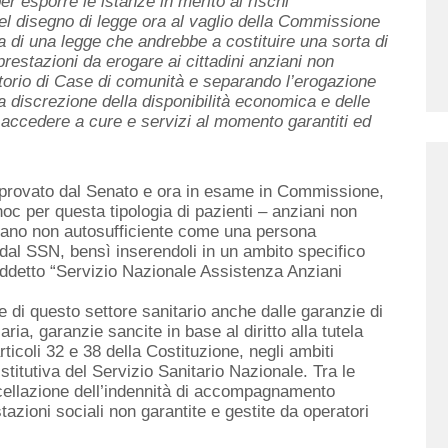
r esporre le istanze in merito ai rischi
el disegno di legge ora al vaglio della Commissione
a di una legge che andrebbe a costituire una sorta di
 prestazioni da erogare ai cittadini anziani non
ritorio di Case di comunità e separando l’erogazione
a discrezione della disponibilità economica e delle
di accedere a cure e servizi al momento garantiti ed
 approvato dal Senato e ora in esame in Commissione,
c per questa tipologia di pazienti – anziani non
ziano non autosufficiente come una persona
o dal SSN, bensì inserendoli in un ambito specifico
osiddetto “Servizio Nazionale Assistenza Anziani
di questo settore sanitario anche dalle garanzie di
aria, garanzie sancite in base al diritto alla tutela
i articoli 32 e 38 della Costituzione, negli ambiti
stitutiva del Servizio Sanitario Nazionale. Tra le
ncellazione dell’indennità di accompagnamento
azioni sociali non garantite e gestite da operatori