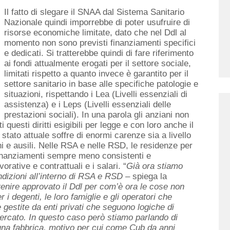
Il fatto di slegare il SNAA dal Sistema Sanitario
Nazionale quindi imporrebbe di poter usufruire di
risorse economiche limitate, dato che nel Ddl al
momento non sono previsti finanziamenti specifici
e dedicati. Si tratterebbe quindi di fare riferimento
ai fondi attualmente erogati per il settore sociale,
limitati rispetto a quanto invece è garantito per il
settore sanitario in base alle specifiche patologie e
situazioni, rispettando i Lea (Livelli essenziali di
assistenza) e i Leps (Livelli essenziali delle
prestazioni sociali). In una parola gli anziani non
 questi diritti esigibili per legge e con loro anche il
 stato attuale soffre di enormi carenze sia a livello
i e ausili. Nelle RSA e nelle RSD, le residenze per
i finanziamenti sempre meno consistenti e
rative e contrattuali e i salari. “
Già ora stiamo
zioni all’interno di
RSA e RSD
– spiega la
enire approvato il Ddl per com’è ora le cose non
i degenti, le loro famiglie e gli operatori che
e gestite da enti privati che seguono logiche di
rcato. In questo caso però stiamo parlando di
 una fabbrica, motivo per cui come Cub da anni