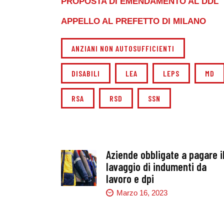
PROPOSTA DI EMENDAMENTO AL DDL
APPELLO AL PREFETTO DI MILANO
ANZIANI NON AUTOSUFFICIENTI
DISABILI
LEA
LEPS
MD
RSA
RSD
SSN
Aziende obbligate a pagare i
lavaggio di indumenti da
lavoro e dpi
Marzo 16, 2023