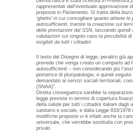
Democratica è stata ricevuta in Prefettura pe
rappresentati dall’eventuale approvazione d
preposta in Parlamento. Si tratta della bozz
‘ghetto’ in cui convogliare quanto attiene le
autosufficienti, tramite la creazione sul ter
delle prestazioni dal SSN, lasciando quindi 
valutazioni sul singolo caso la possibilità 
esigibili da tutti i cittadini
Il testo del Disegno di legge, peraltro già
prevede che venga creato un comparto ad ho
autosufficienti – non considerando più l’an
portatrice di pluripatologie, e quindi seguit
demandato ai servizi sociali territoriali, c
(SNAA)”.
Diretta conseguenza sarebbe la separazione 
legge previste in termini di copertura finanzi
della salute per tutti i cittadini italiani dagl
sanitario e sociale, e dalla Legge 833/1978 i
modifiche proposte vi è infatti anche la ca
universale, che verrebbe sostituita con prest
privati.