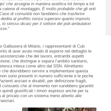
io’ che assegna in maniera asettica tot tempo a tot
na catena di montaggio
.
È molto probabile che gli enti
 Case di comunità non farebbero che trasferire
dedita al profitto senza superare quanto imposto
lo stesso dicasi per il settore dei poli-ambulatori
esse
.”
to Galbusera di Milano, i rappresentanti di Cub
ito di aver avuto modo di esporre nel dettaglio le
e assistenziale che del lavoro, entrambi aspetti
tione, che distingue e separa l’ambito sanitario,
sistenza intesa come altro dal SSN. Altrettanto
e che dovrebbero servire a implementare questa
 non sono presenti in numero sufficiente e le poche
zienti anziani e disabili, per definizione fragili,
 al consueto che al momento non sarebbero garantiti
 quindi giustificati i timori espressi anche per la
ra al privato con un sistema meno attento alle
nanziari.
l