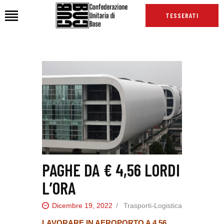
TESSERATI
HOME
CHI SIAMO
SEDI
NEWS
PODCAST CUB
TG CUB
INTERNAZIONALE
PAGHE DA € 4,56 LORDI
RASSEGNA STAMPA
L’ORA
Dicembre 19, 2022
Trasporti-Logistica
LAVORARE IN AEROPORTO A 4,56