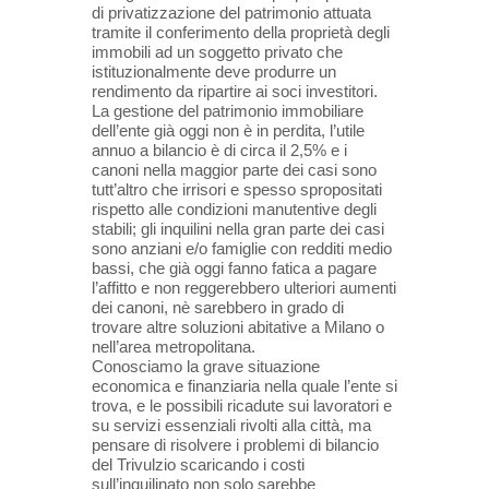
di privatizzazione del patrimonio attuata
tramite il conferimento della proprietà degli
immobili ad un soggetto privato che
istituzionalmente deve produrre un
rendimento da ripartire ai soci investitori.
La gestione del patrimonio immobiliare
dell’ente già oggi non è in perdita, l’utile
annuo a bilancio è di circa il 2,5% e i
canoni nella maggior parte dei casi sono
tutt’altro che irrisori e spesso spropositati
rispetto alle condizioni manutentive degli
stabili; gli inquilini nella gran parte dei casi
sono anziani e/o famiglie con redditi medio
bassi, che già oggi fanno fatica a pagare
l’affitto e non reggerebbero ulteriori aumenti
dei canoni, nè sarebbero in grado di
trovare altre soluzioni abitative a Milano o
nell’area metropolitana.
Conosciamo la grave situazione
economica e finanziaria nella quale l’ente si
trova, e le possibili ricadute sui lavoratori e
su servizi essenziali rivolti alla città, ma
pensare di risolvere i problemi di bilancio
del Trivulzio scaricando i costi
sull’inquilinato non solo sarebbe