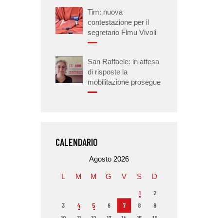
Tim: nuova
contestazione per il
segretario Flmu Vivoli
San Raffaele: in attesa
di risposte la
mobilitazione prosegue
CALENDARIO
Agosto 2026
L
M
M
G
V
S
D
1
2
3
4
5
6
7
8
9