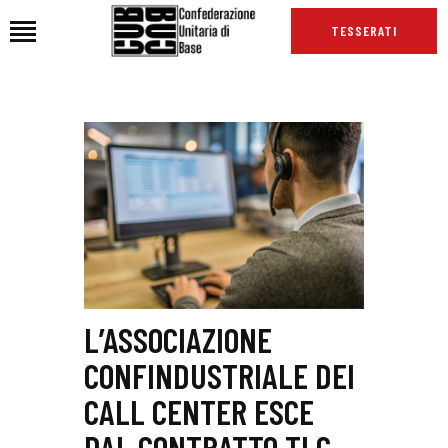
TESSERATI
HOME
CHI SIAMO
SEDI
NEWS
PODCAST CUB
TG CUB
INTERNAZIONALE
L’ASSOCIAZIONE
RASSEGNA STAMPA
CONFINDUSTRIALE DEI
CALL CENTER ESCE
DAL CONTRATTO TLC