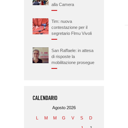
alla Camera
Tim: nuova
contestazione per il
segretario Flmu Vivoli
San Raffaele: in attesa
di risposte la
mobilitazione prosegue
CALENDARIO
Agosto 2026
L
M
M
G
V
S
D
1
2