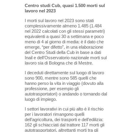
Centro studi Cub, quasi 1.500 morti sul
lavoro nel 2023
I morti sul lavoro nel 2023 sono stati
complessivamente almeno 1.485 (1.484
nel 2022 calcolati con gli stessi parametri)
equivalenti a quasi 30 a settimana e poco
meno di 4 al giorno di media: è il dato che
emerge, “per difetto”, in una elaborazione
del Centro Studi della Cub in base a dati
Inail e dell’Osservatorio nazionale morti sul
lavoro sia di Bologna che di Mestre.
I deceduti direttamente sul luogo di lavoro
sono 900, mentre sono 585 quelli che
hanno perso la vita in viaggio (dovuto alla
professione, per esempio gli
autotrasportatori) o andando o tornando dal
luogo di impiego.
I settori lavorativi in cui più alto è il rischio
per i lavoratori rimangono quelli
dell’agricoltura, dei trasporti e dell’edilizia:
162 gli schiacciati dal trattore 117 morti gli
autotrasportatori, altrettanti morti tra gli