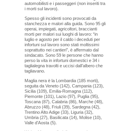
automobilisti e i passeggeri (non inseriti tra
i morti sul lavoro).
Spesso gli incidenti sono provocati da
stanchezza e malori alla guida. Sono 95 gli
operai, impiegati, agricoltori, braccianti
morti per malori sui luoghi di lavoro: “in
luglio e agosto per il caldo i deceduti per
infortuni sul lavoro sono stati moltissimi
soprattutto nei cantieri”, è affermato dal
sindacato. Sono 59 le persone che hanno
perso la vita in infortuni domestici e 34 i
taglialegna travolti e uccisi dall’albero che
tagliavano.
Maglia nera è la Lombardia (185 morti),
seguita da Veneto (142), Campania (123),
Sicilia (109), Emilia-Romagna (112),
Piemonte (101), Lazio (97), Puglia (95),
Toscana (87), Calabria (86), Marche (48),
Abruzzo (48), Friuli (39), Sardegna (42),
Trentino Alto Adige (33), Liguria (32),
Umbria (27), Basilicata (14), Molise (10),
Valle d’Aosta (5).