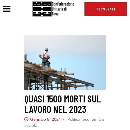
TESSERATI
HOME
CHI SIAMO
SEDI
NEWS
PODCAST CUB
TG CUB
INTERNAZIONALE
QUASI 1500 MORTI SUL
RASSEGNA STAMPA
LAVORO NEL 2023
Gennaio 5, 2024
Politica, economia e
società