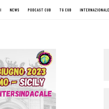
HOME
I
NEWS
PODCAST CUB
TG CUB
INTERNAZIONAL
CHI SIAMO
SEDI
NEWS
PODCAST CUB
TG CUB
INTERNAZIONALE
RASSEGNA STAMPA