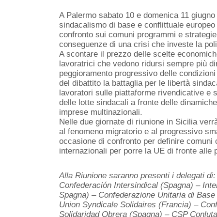
A Palermo sabato 10 e domenica 11 giugno 
sindacalismo di base e conflittuale europeo
confronto sui comuni programmi e strategie 
conseguenze di una crisi che investe la polit
A scontare il prezzo delle scelte economiche 
lavoratrici che vedono ridursi sempre più diri
peggioramento progressivo delle condizioni 
del dibattito la battaglia per le libertà sinda
lavoratori sulle piattaforme rivendicative e s
delle lotte sindacali a fronte delle dinamich
imprese multinazionali.
Nelle due giornate di riunione in Sicilia ve
al fenomeno migratorio e al progressivo sma
occasione di confronto per definire comuni
internazionali per porre la UE di fronte alle 
Alla Riunione saranno presenti i delegati 
Confederación Intersindical (Spagna) – Inte
Spagna) – Confederazione Unitaria di Base
Union Syndicale Solidaires (Francia) – Con
Solidaridad Obrera (Spagna) – CSP Conluta