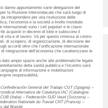
si danno appuntamento varie delegazioni del
 per la Riunione Intersindacale che sarà luogo di
da intraprendere per una risoluzione delle
ica, l’economia e la società a livello mondiale.
internazionali sono i ceti popolari e le classi
tti acquisiti in decenni di lotte e subiscono il
di vita e di lavoro. Và per questo rimessa al centro
cali, di sciopero, di organizzazione, di decisione dei
ugli accordi oltre che l’unificazione internazionale
e di integrazione dell’economia che caratterizzano le
rrà dato ampio spazio anche alle problematiche legate
ntellamento della sanità pubblica e l’incontro sarà
 campagne di informazione e mobilitazioni
proprie responsabilità.
di: Confederación General del Trabajo CGT (Spagna) –
rsindical Alternativa de Catalunya IAC (Catalogna
 CUB (Italia) – Federación SUD Vaud (Svizzera) –
federation Nationale du Travail CNT (Francia) –
s dal Brasile