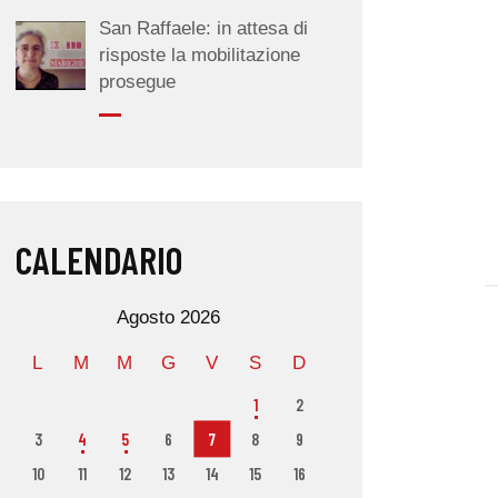
San Raffaele: in attesa di
risposte la mobilitazione
prosegue
CALENDARIO
Agosto 2026
L
M
M
G
V
S
D
1
2
3
4
5
6
7
8
9
10
11
12
13
14
15
16