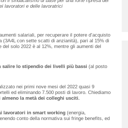
n il sindacalismo di base per una forte ripresa del
i lavoratori e delle lavoratrici
aumenti salariali, per recuperare il potere d’acquisto
 (3A4L con sette scatti di anzianità), pari al 15% di
e del solo 2022 è al 12%, mentre gli aumenti del
ia
salire lo
stipendio dei livelli più bassi
(al posto
lizzato nei primi nove mesi del 2022 quasi 9
ortelli ed eliminando 7.500 posti di lavoro. Chiediamo
 almeno la metà dei colleghi usciti.
dai lavoratori in smart working
(energia,
enendo conto della normativa sui fringe benefits, ed