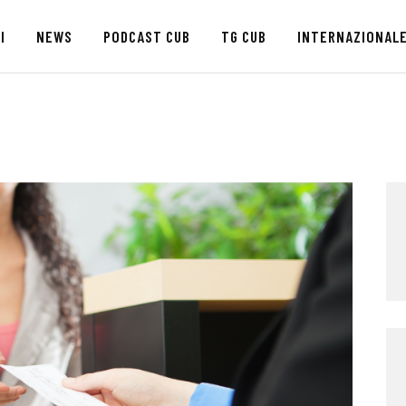
HOME
I
NEWS
PODCAST CUB
TG CUB
INTERNAZIONAL
CHI SIAMO
SEDI
NEWS
PODCAST CUB
TG CUB
INTERNAZIONALE
RASSEGNA STAMPA