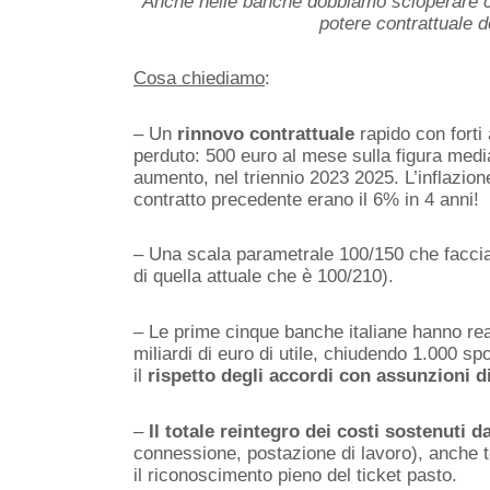
Anche nelle banche dobbiamo scioperare co
potere contrattuale de
Cosa chiediamo
:
– Un
rinnovo contrattuale
rapido con forti 
perduto: 500 euro al mese sulla figura media
aumento, nel triennio 2023 2025. L’inflazion
contratto precedente erano il 6% in 4 anni!
– Una scala parametrale 100/150 che facc
di quella attuale che è 100/210).
– Le prime cinque banche italiane hanno rea
miliardi di euro di utile, chiudendo 1.000 sp
il
rispetto degli accordi con assunzioni di
–
Il totale reintegro dei costi sostenuti 
connessione, postazione di lavoro), anche t
il riconoscimento pieno del ticket pasto.