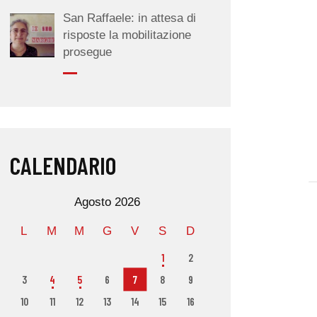
San Raffaele: in attesa di
risposte la mobilitazione
prosegue
CALENDARIO
Agosto 2026
L
M
M
G
V
S
D
1
2
3
4
5
6
7
8
9
10
11
12
13
14
15
16